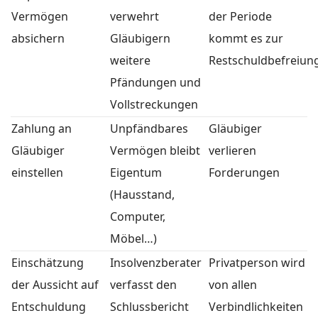
Vermögen
verwehrt
der Periode
absichern
Gläubigern
kommt es zur
weitere
Restschuldbefreiun
Pfändungen und
Vollstreckungen
Zahlung an
Unpfändbares
Gläubiger
Gläubiger
Vermögen bleibt
verlieren
einstellen
Eigentum
Forderungen
(Hausstand,
Computer,
Möbel…)
Einschätzung
Insolvenzberater
Privatperson wird
der Aussicht auf
verfasst den
von allen
Entschuldung
Schlussbericht
Verbindlichkeiten