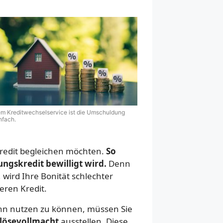
em Kreditwechselservice ist die Umschuldung
nfach.
redit begleichen möchten.
So
ngskredit bewilligt wird.
Denn
wird Ihre Bonität schlechter
eren Kredit.
hn nutzen zu können, müssen Sie
lösevollmacht
ausstellen. Diese