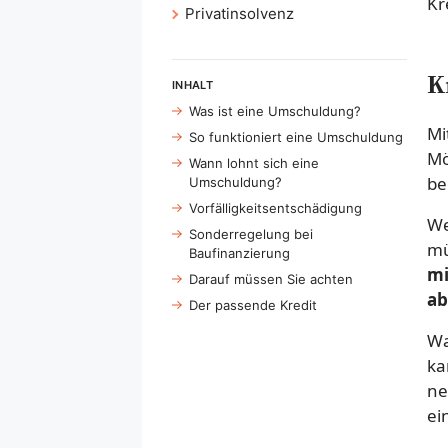
Kr
Privatinsolvenz
K
INHALT
Was ist eine Umschuldung?
Mi
So funktioniert eine Umschuldung
Mö
Wann lohnt sich eine
be
Umschuldung?
Vorfälligkeitsentschädigung
We
Sonderregelung bei
mü
Baufinanzierung
mi
Darauf müssen Sie achten
ab
Der passende Kredit
Wa
ka
ne
ei