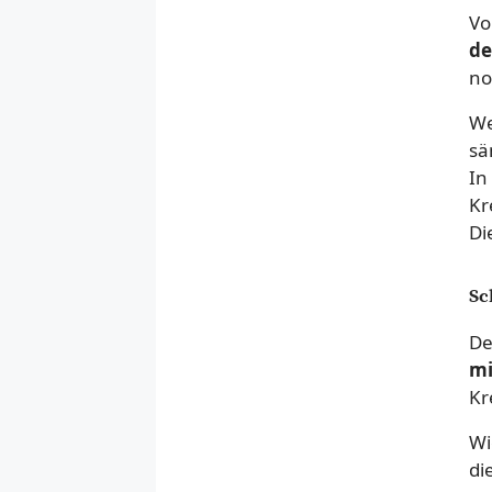
Vo
de
no
We
sä
In
Kr
Di
Sc
De
mi
Kr
Wi
di