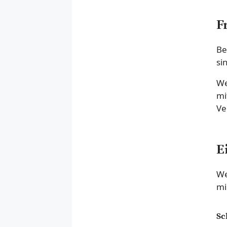
F
Be
si
We
mi
Ve
E
We
mi
Sc