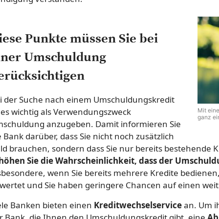
iese Punkte müssen Sie bei
iner Umschuldung
erücksichtigen
i der Suche nach einem Umschuldungskredit
t es wichtig als Verwendungszweck
Mit ein
ganz ei
schuldung anzugeben. Damit informieren Sie
e Bank darüber, dass Sie nicht noch zusätzlich
ld brauchen, sondern dass Sie nur bereits bestehende K
höhen Sie die Wahrscheinlichkeit, dass der Umschuldu
sbesondere, wenn Sie bereits mehrere Kredite bedienen, 
wertet und Sie haben geringere Chancen auf einen weit
ele Banken bieten einen
Kreditwechselservice
an. Um i
r Bank, die Ihnen den Umschuldungskredit gibt, eine
Ab