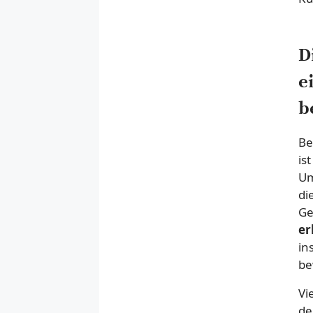
D
e
b
Be
is
Um
di
Ge
er
in
be
Vi
de