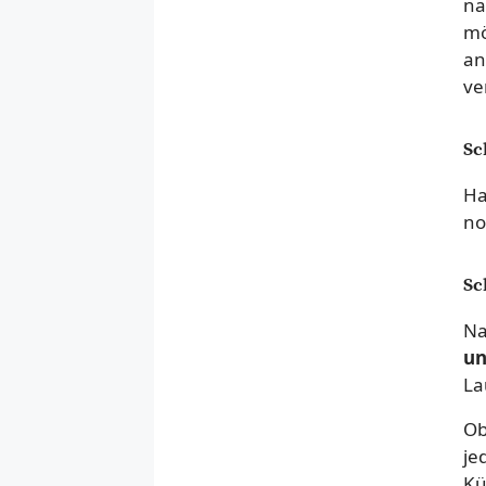
na
mö
an
ve
Sc
Ha
no
Sc
Na
un
La
Ob
je
Kü