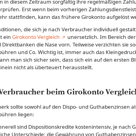
en in diesem Zeitraum sorgfältig ihre regelmäßigen Za
rüfen. Erst wenn beim vorherigen Zahlungsdienstleist
hr stattfinden, kann das frühere Girokonto aufgelöst w
itionen, die sich je nach Verbraucher individuell gestal
t ein
Girokonto Vergleich
unersetzlich. Im Bereich der
 Direktbanken die Nase vorn. Teilweise verzichten sie so
hren und Co. Wichtig ist, immer auch das Kleingedruc
ann man sich sicher sein, dass sich ein auf den ersten Bli
ein nicht als überteuert herausstellt.
 Verbraucher beim Girokonto Verglei
k sollte sowohl auf den Dispo- und Guthabenzinsen al
ühren liegen:
nerell sind Dispositionskredite kostenintensiv, je nach Ge
liche Unterschiede; die Gewährung von Guthabenzinsen 