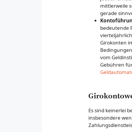
mittlerweile 
gerade sinnvo
Kontoführu
bedeutende Ro
vierteljährli
Girokonten im
Bedingungen 
vom Geldinsti
Gebühren für
Geldautomat
Girokontowec
Es sind keinerlei 
insbesondere wenn
Zahlungsdienstleis