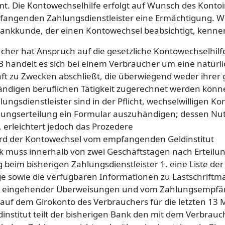
. Die Kontowechselhilfe erfolgt auf Wunsch des Kontoi
pfangenden Zahlungsdienstleister eine Ermächtigung. We
Bankkunde, der einen Kontowechsel beabsichtigt, kennen 
cher hat Anspruch auf die gesetzliche Kontowechselhilf
 handelt es sich bei einem Verbraucher um eine natürli
ft zu Zwecken abschließt, die überwiegend weder ihrer
tändigen beruflichen Tätigkeit zugerechnet werden könn
hlungsdienstleister sind in der Pflicht, wechselwilligen K
gungserteilung ein Formular auszuhändigen; dessen Nutz
, erleichtert jedoch das Prozedere
wird der Kontowechsel vom empfangenden Geldinstitut
k muss innerhalb von zwei Geschäftstagen nach Erteilun
beim bisherigen Zahlungsdienstleister 1. eine Liste de
e sowie die verfügbaren Informationen zu Lastschriftm
 eingehender Überweisungen und vom Zahlungsempfän
 auf dem Girokonto des Verbrauchers für die letzten 13
institut teilt der bisherigen Bank den mit dem Verbrau