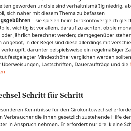
selten geworden und sie sind verhältnismäßig niedrig, abe
ll, sich näher mit diesem Thema zu befassen
ngsgebühren
– sie spielen beim Girokontovergleich gleich
lle, wichtig ist vor allem, darauf zu achten, ob sie mona
ch oder jährlich berechnet werden; demgegenüber stehe
 Angebot, in der Regel sind diese allerdings mit versch
verknüpft, darunter beispielsweise ein regelmäßiger Z
tut festgelegter Mindesthöhe; verglichen werden sollte
 Überweisungen, Lastschriften, Daueraufträge und die
en
hsel Schritt für Schritt
besonderen Kenntnisse für den Girokontowechsel erforder
 Verbraucher die ihnen gesetzlich zustehende Hilfe der
ter in Anspruch nehmen. Er erfordert nur drei kleine Sch