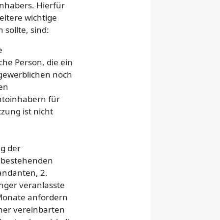
nhabers. Hierfür
itere wichtige
sollte, sind:
e
che Person, die ein
 gewerblichen noch
en
ontoinhabern für
ung ist nicht
g der
r bestehenden
andanten, 2.
ger veranlasste
 Monate anfordern
cher vereinbarten