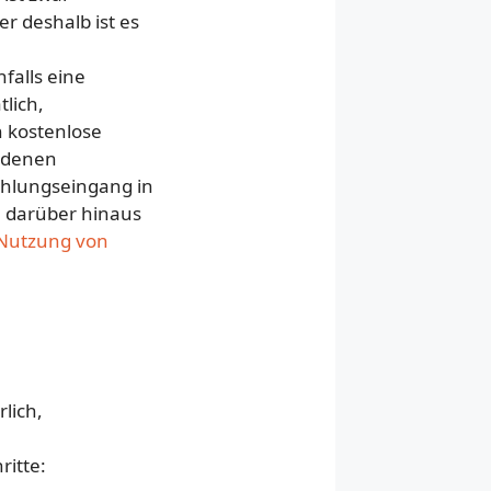
r deshalb ist es
falls eine
tlich,
n kostenlose
iedenen
ahlungseingang in
n darüber hinaus
Nutzung von
lich,
ritte: