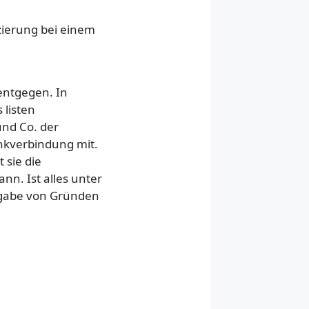
izierung bei einem
entgegen. In
 listen
und Co. der
nkverbindung mit.
 sie die
n. Ist alles unter
abe von Gründen