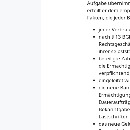
Aufgabe übernimmt
erteilt er dem em
Fakten, die jeder 
jeder Verbrau
nach § 13 BGB
Rechtsgeschä
ihrer selbsts
beteiligte Za
die Ermächti
verpflichtend
eingeleitet 
die neue Ban
Ermächtigung 
Daueraufträg
Bekanntgabe
Lastschriften
das neue Geld