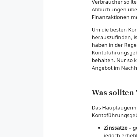
Verbraucher sollt
Abbuchungen überp
Finanzaktionen me
Um die besten Kond
herauszufinden, is
haben in der Regel
Kontoführungsgebü
behalten. Nur so k
Angebot im Nachhin
Was sollten
Das Hauptaugenmer
Kontoführungsgeb
Zinssätze
– ge
jedoch erheb