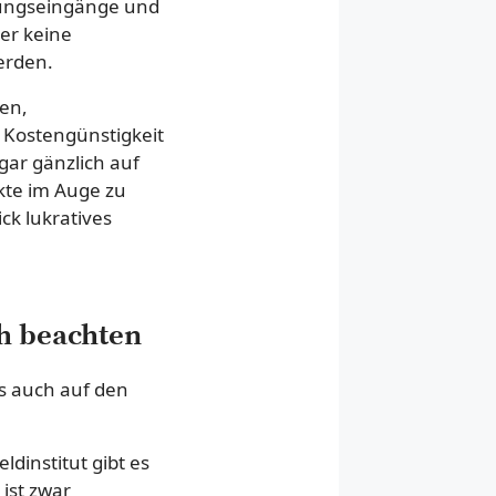
hlungseingänge und
er keine
erden.
ten,
 Kostengünstigkeit
gar gänzlich auf
kte im Auge zu
ck lukratives
ch beachten
s auch auf den
ldinstitut gibt es
ist zwar