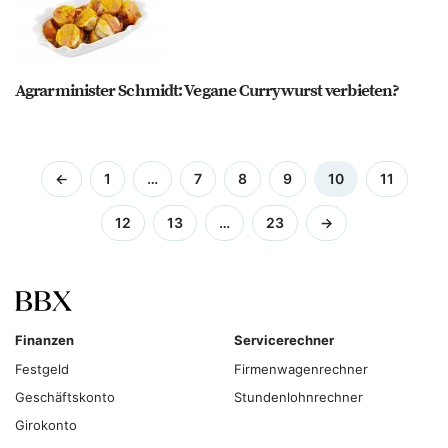
Agrarminister Schmidt: Vegane Currywurst verbieten?
←
1
…
7
8
9
10
11
12
13
…
23
→
Finanzen
Servicerechner
Festgeld
Firmenwagenrechner
Geschäftskonto
Stundenlohnrechner
Girokonto