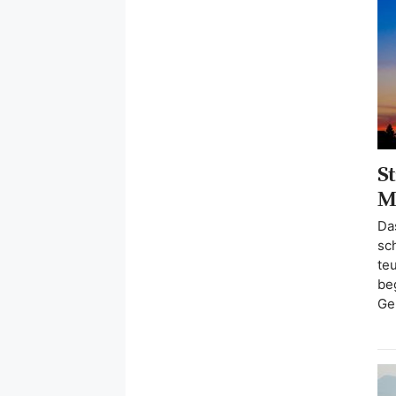
St
M
Da
sc
te
be
Ge