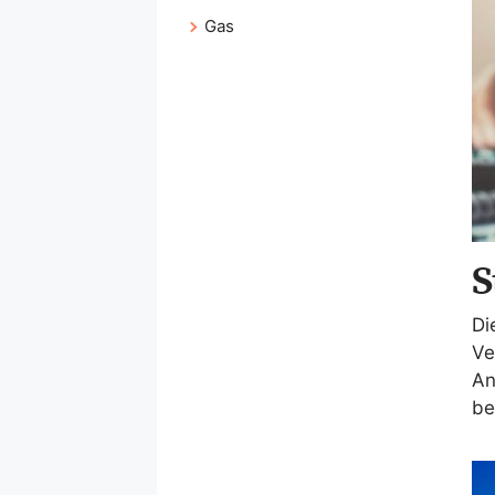
Gas
S
Di
Ve
An
be