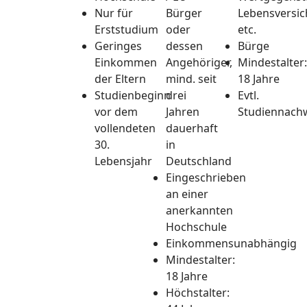
Nur für
Bürger
Lebensversic
Erststudium
oder
etc.
Geringes
dessen
Bürge
Einkommen
Angehöriger,
Mindestalter:
der Eltern
mind. seit
18 Jahre
Studienbeginn
drei
Evtl.
vor dem
Jahren
Studiennach
vollendeten
dauerhaft
30.
in
Lebensjahr
Deutschland
Eingeschrieben
an einer
anerkannten
Hochschule
Einkommensunabhängig
Mindestalter:
18 Jahre
Höchstalter: