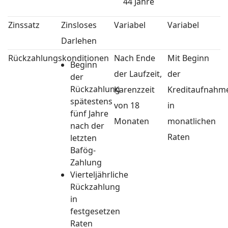
44 Jahre
Zinssatz
Zinsloses
Variabel
Variabel
Darlehen
Rückzahlungskonditionen
Nach Ende
Mit Beginn
Beginn
der Laufzeit,
der
der
Rückzahlung
Karenzzeit
Kreditaufnahm
spätestens
von 18
in
fünf Jahre
Monaten
monatlichen
nach der
Raten
letzten
Bafög-
Zahlung
Vierteljährliche
Rückzahlung
in
festgesetzen
Raten