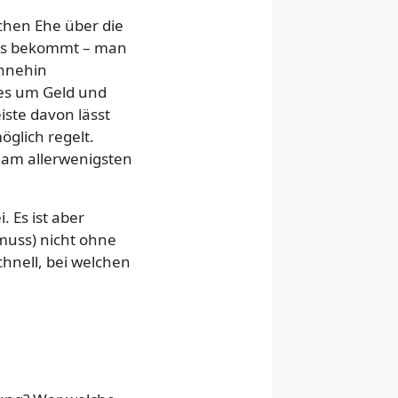
chen Ehe über die
was bekommt – man
ohnehin
 es um Geld und
iste davon lässt
glich regelt.
n am allerwenigsten
 Es ist aber
muss) nicht ohne
hnell, bei welchen