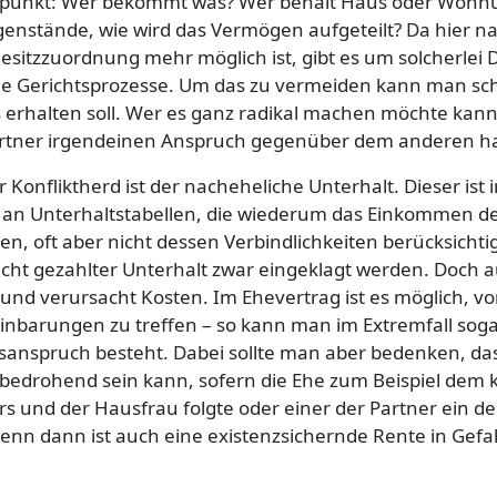
eitpunkt: Wer bekommt was? Wer behält Haus oder Wohn
stände, wie wird das Vermögen aufgeteilt? Da hier nac
esitzzuordnung mehr möglich ist, gibt es um solcherlei Di
nge Gerichtsprozesse. Um das zu vermeiden kann man s
 erhalten soll. Wer es ganz radikal machen möchte kann
artner irgendeinen Anspruch gegenüber dem anderen ha
r Konfliktherd ist der nacheheliche Unterhalt. Dieser ist
ch an Unterhaltstabellen, die wiederum das Einkommen d
gen, oft aber nicht dessen Verbindlichkeiten berücksichti
cht gezahlter Unterhalt zwar eingeklagt werden. Doch a
g und verursacht Kosten. Im Ehevertrag ist es möglich, 
nbarungen zu treffen – so kann man im Extremfall sogar
tsanspruch besteht. Dabei sollte man aber bedenken, das
bedrohend sein kann, sofern die Ehe zum Beispiel dem k
rs und der Hausfrau folgte oder einer der Partner ein de
nn dann ist auch eine existenzsichernde Rente in Gefah