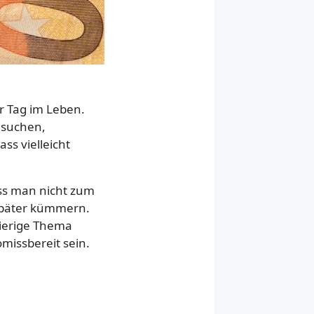
er Tag im Leben.
esuchen,
ss vielleicht
ss man nicht zum
später kümmern.
hwierige Thema
missbereit sein.