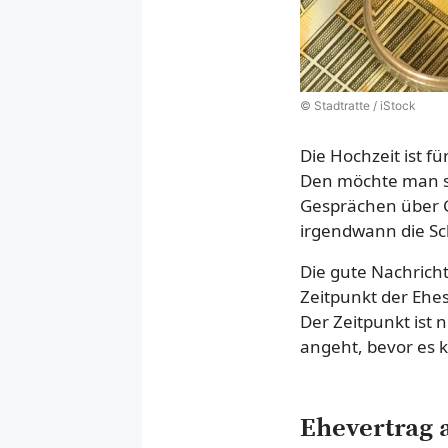
© Stadtratte / iStock
Die Hochzeit ist f
Den möchte man si
Gesprächen über G
irgendwann die Sc
Die gute Nachrich
Zeitpunkt der Ehe
Der Zeitpunkt ist 
angeht, bevor es k
Ehevertrag 