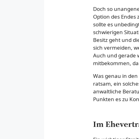
Doch so unangeneh
Option des Endes 
sollte es unbedin
schwierigen Situa
Besitz geht und di
sich vermeiden, w
Auch und gerade we
mitbekommen, dass
Was genau in den 
ratsam, ein solch
anwaltliche Berat
Punkten es zu Ko
Im Ehevertr