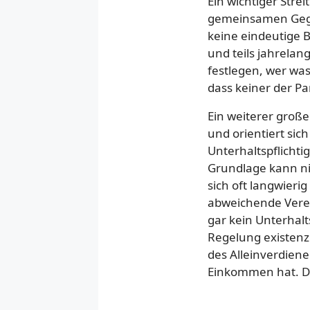
Ein wichtiger Str
gemeinsamen Gegen
keine eindeutige B
und teils jahrela
festlegen, wer was
dass keiner der P
Ein weiterer große
und orientiert si
Unterhaltspflichti
Grundlage kann ni
sich oft langwieri
abweichende Verei
gar kein Unterhal
Regelung existenz
des Alleinverdiene
Einkommen hat. De