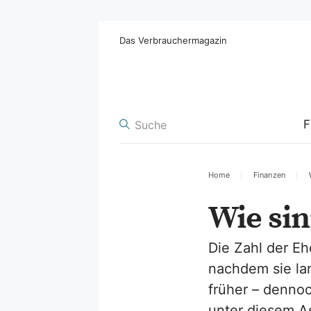
Das Verbrauchermagazin
F
Home
Finanzen
Wie sin
Die Zahl der E
nachdem sie lan
früher – dennoc
unter diesem A