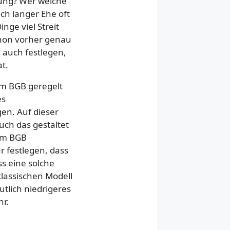
ung? Wer welche
h langer Ehe oft
nge viel Streit
chon vorher genau
 auch festlegen,
t.
 im BGB geregelt
es
gen. Auf dieser
uch das gestaltet
vom BGB
 festlegen, dass
s eine solche
lassischen Modell
utlich niedrigeres
r.